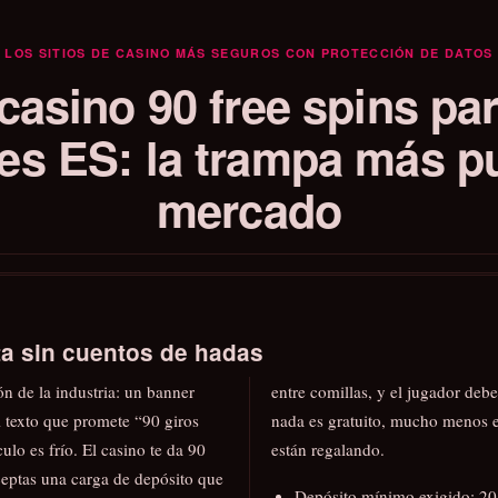
LOS SITIOS DE CASINO MÁS SEGUROS CON PROTECCIÓN DE DATOS
 casino 90 free spins pa
es ES: la trampa más pu
mercado
ta sin cuentos de hadas
ón de la industria: un banner
entre comillas, y el jugador deb
l texto que promete “90 giros
nada es gratuito, mucho menos e
culo es frío. El casino te da 90
están regalando.
aceptas una carga de depósito que
Depósito mínimo exigido: 20