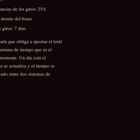
cias de los giros: 25 €
l monto del bono
giros: 7 días
sula que obliga a apostar el total
entana de tiempo que ni el
temente. Un día está el
a se actualiza y el tiempo se
scado entre dos sistemas de
.