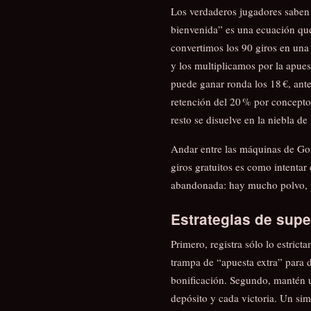
Los verdaderos jugadores saben
bienvenida” es una ecuación que
convertimos los 90 giros en una
y los multiplicamos por la apue
puede ganar ronda los 18 €, ante
retención del 20 % por concepto
resto se disuelve en la niebla d
Andar entre las máquinas de Go
giros gratuitos es como intentar
abandonada: hay mucho polvo, p
Estrategias de supe
Primero, registra sólo lo estrict
trampa de “apuesta extra” para 
bonificación. Segundo, mantén u
depósito y cada victoria. Un si