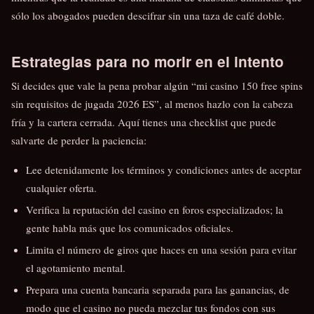
sólo los abogados pueden descifrar sin una taza de café doble.
Estrategias para no morir en el intento
Si decides que vale la pena probar algún “mi casino 150 free spins
sin requisitos de jugada 2026 ES”, al menos hazlo con la cabeza
fría y la cartera cerrada. Aquí tienes una checklist que puede
salvarte de perder la paciencia:
Lee detenidamente los términos y condiciones antes de aceptar
cualquier oferta.
Verifica la reputación del casino en foros especializados; la
gente habla más que los comunicados oficiales.
Limita el número de giros que haces en una sesión para evitar
el agotamiento mental.
Prepara una cuenta bancaria separada para las ganancias, de
modo que el casino no pueda mezclar tus fondos con sus